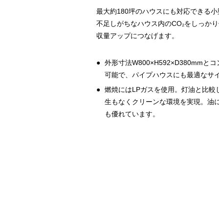
最大約180坪のハウスにも対応できる
不足しがちなハウス内のCO₂をしっか
収量アップにつなげます。
外形寸法W800×H592×D380m
可能で、パイプハウスにも最適なサ
燃焼にはLPガスを使用。灯油と比較
生もなくクリーンな環境を実現。油
も優れています。