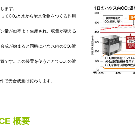
をします。
ってCO
と水から炭水化物をつくる作用
2
プン量が効率よく生産され、収量が増える
合成が始まると同時にハウス内のCO
濃
2
置です。この装置を使うことでCO
の濃
2
件で光合成量は変わります。
CE 概要