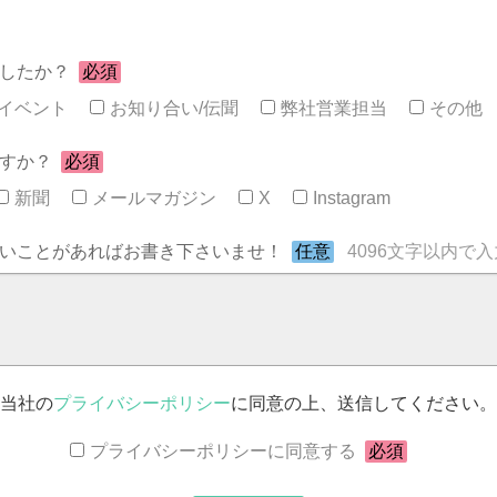
したか？
必須
イベント
お知り合い/伝聞
弊社営業担当
その他
すか？
必須
新聞
メールマガジン
X
Instagram
いことがあればお書き下さいませ！
任意
4096文字以内で
当社の
プライバシーポリシー
に同意の上、送信してください。
プライバシーポリシーに同意する
必須