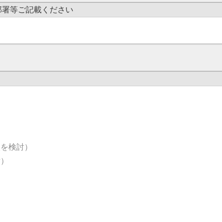
部署等ご記載ください
入を検討）
討）