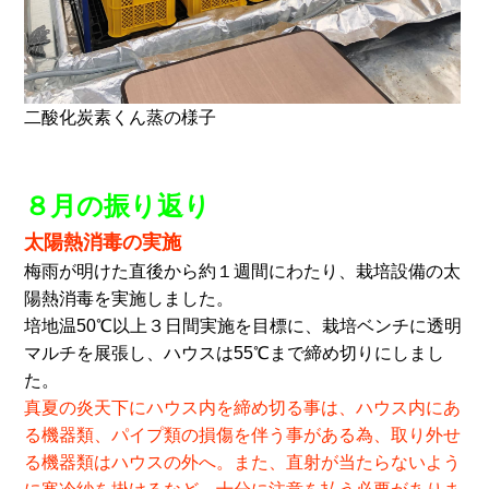
二酸化炭素くん蒸の様子
８月の振り返り
太陽熱消毒の実施
梅雨が明けた直後から約１週間にわたり、栽培設備の太
陽熱消毒を実施しました。
培地温50℃以上３日間実施を目標に、栽培ベンチに透明
マルチを展張し、ハウスは55℃まで締め切りにしまし
た。
真夏の炎天下にハウス内を締め切る事は、ハウス内にあ
る機器類、パイプ類の損傷を伴う事がある為、取り外せ
る機器類はハウスの外へ。また、直射が当たらないよう