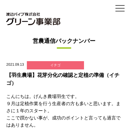
togg
navi
営農通信バックナンバー
2021.09.13
イチゴ
【羽生農場】花芽分化の確認と定植の準備（イチ
ゴ）
こんにちは。げんき農場羽生です。
９月は定植作業を行う生産者の方も多いと思います。ま
さに１年のスタート。
ここで躓かない事が、成功のポイントと言っても過言で
はありません。