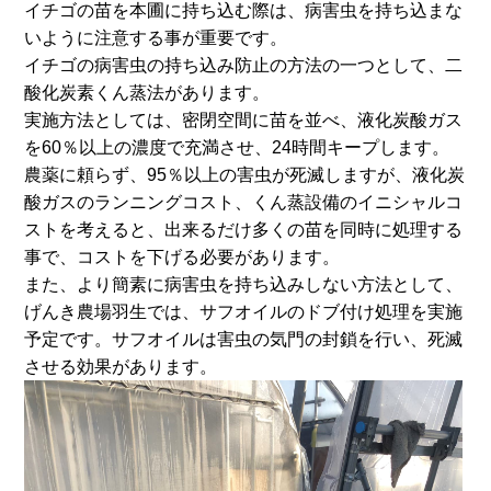
イチゴの苗を本圃に持ち込む際は、病害虫を持ち込まな
いように注意する事が重要です。
イチゴの病害虫の持ち込み防止の方法の一つとして、二
酸化炭素くん蒸法があります。
実施方法としては、密閉空間に苗を並べ、液化炭酸ガス
を60％以上の濃度で充満させ、24時間キープします。
農薬に頼らず、95％以上の害虫が死滅しますが、液化炭
酸ガスのランニングコスト、くん蒸設備のイニシャルコ
ストを考えると、出来るだけ多くの苗を同時に処理する
事で、コストを下げる必要があります。
また、より簡素に病害虫を持ち込みしない方法として、
げんき農場羽生では、サフオイルのドブ付け処理を実施
予定です。サフオイルは害虫の気門の封鎖を行い、死滅
させる効果があります。